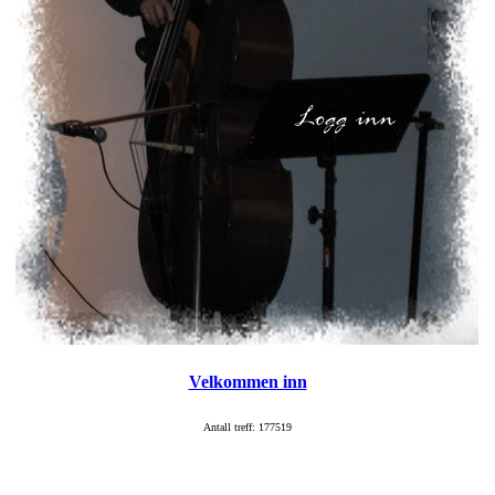
Velkommen inn
Antall treff: 177519